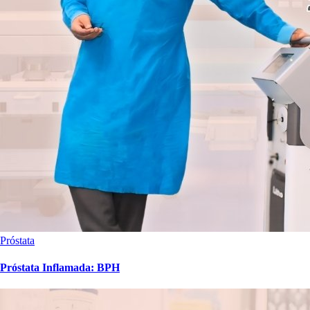
Próstata
Próstata Inflamada: BPH